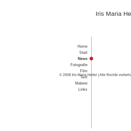
Iris Maria He
Home
Start
News
Fotografie
Film
© 2008 Iris Maria Heller | Alle Rechte vorbeh
Text
Malerei
Links