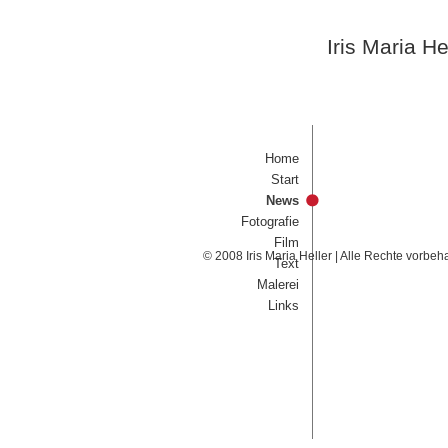
Iris Maria He
Home
Start
News
Fotografie
Film
© 2008 Iris Maria Heller | Alle Rechte vorbeh
Text
Malerei
Links