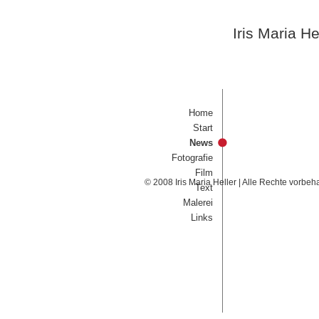
Iris Maria He
Home
Start
News
Fotografie
Film
© 2008 Iris Maria Heller | Alle Rechte vorbeh
Text
Malerei
Links